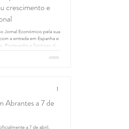
u crescimento e
onal
 no Jornal Económico pela sua
, com a entrada em Espanha e
go, Pontevedra e Santiago de
a o início da construção de
a ambição de expansão para
m Abrantes a 7 de
ficialmente a 7 de abril,