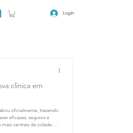
Login
ova clínica em
abriu oficialmente, trazendo
aser eficazes, seguros e
 mais centrais da cidade.
ecnologia SHR e o