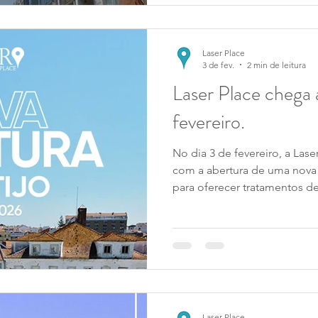
bem na própria pele.
Laser Place
3 de fev.
2 min de leitura
Laser Place chega 
fevereiro.
No dia 3 de fevereiro, a Las
com a abertura de uma nova
para oferecer tratamentos de
num ambiente moderno e se
Laser Place