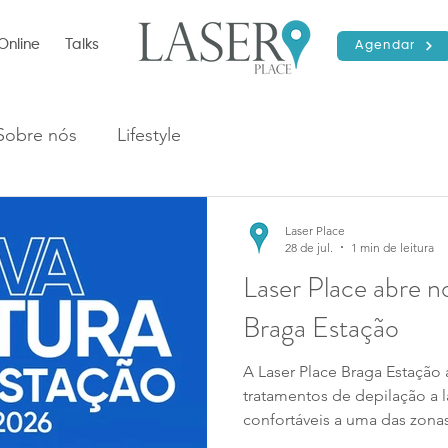
Online
Talks
Agendar
Sobre nós
Lifestyle
Laser Place
28 de jul.
1 min de leitura
Laser Place abre n
Braga Estação
A Laser Place Braga Estação 
tratamentos de depilação a l
confortáveis a uma das zonas
Descobre a nova clínica, a t