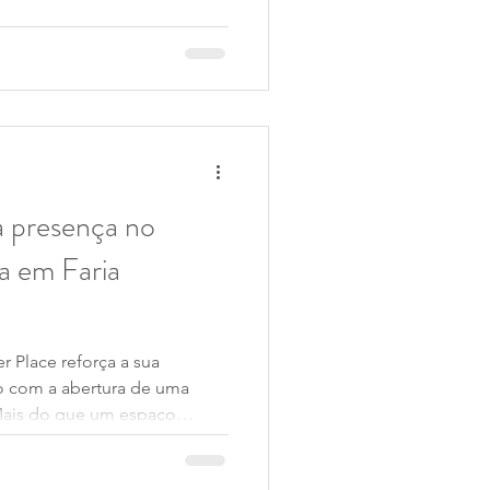
a presença no
a em Faria
er Place reforça a sua
to com a abertura de uma
.Mais do que um espaço
 clínica é pensada para
r e liberdade de se sentir