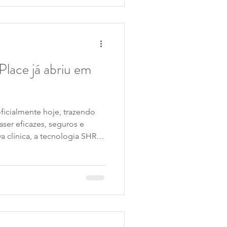
Place já abriu em
ficialmente hoje, trazendo
aser eficazes, seguros e
a clínica, a tecnologia SHR e
zado que vão cuidar da tua
fiança.