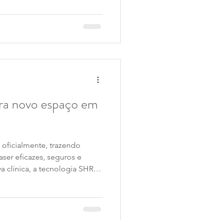
do que vão ajudar a cuidar
confiança.
ura novo espaço em
 oficialmente, trazendo
aser eficazes, seguros e
a clínica, a tecnologia SHR e
zado que vão cuidar da tua
fiança.