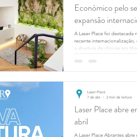
Económico pelo se
expansão internaci
A Laser Place foi destacada
recente internacionalização
a abertura de clínicas em Vi
Compostela. Este passo marc
uma rede ibérica e reforça 
além do mercado nacional.
Laser Place
7 de abr.
2 min de leitura
Laser Place abre e
abril
A Laser Place Abrantes abre o