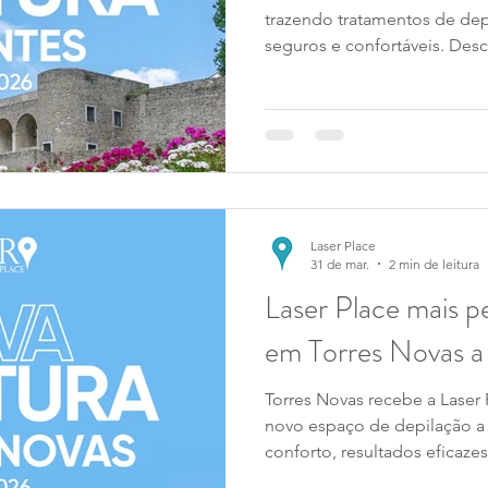
trazendo tratamentos de depi
seguros e confortáveis. Desc
tecnologia SHR e o acompa
vão cuidar da tua pele com 
Laser Place
31 de mar.
2 min de leitura
Laser Place mais pe
em Torres Novas a
Torres Novas recebe a Laser
novo espaço de depilação a 
conforto, resultados eficaze
perto de ti.