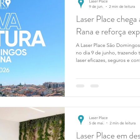
Laser Place
9 de jun.
2 min de leitura
Laser Place chega
Rana e reforça ex
A Laser Place São Domingos 
no dia 9 de junho, trazendo 
laser eficazes, seguros e co
clínica, a tecnologia SHR 
personalizado que vão cuida
proximidade e confiança.
Laser Place
5 de mai.
2 min de leitura
Laser Place em des