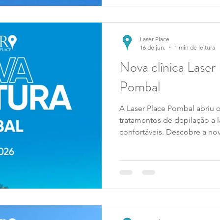
Laser Place
16 de jun.
1 min de leitura
Nova clínica Laser 
Pombal
A Laser Place Pombal abriu o
tratamentos de depilação a l
confortáveis. Descobre a nov
o acompanhamento personali
pele com proximidade e con