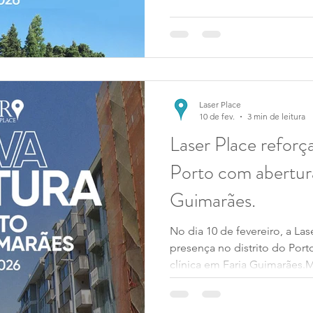
Laser Place
10 de fev.
3 min de leitura
Laser Place reforç
Porto com abertur
Guimarães.
No dia 10 de fevereiro, a Las
presença no distrito do Por
clínica em Faria Guimarães
moderno e seguro, esta nova
oferecer confiança, bem-esta