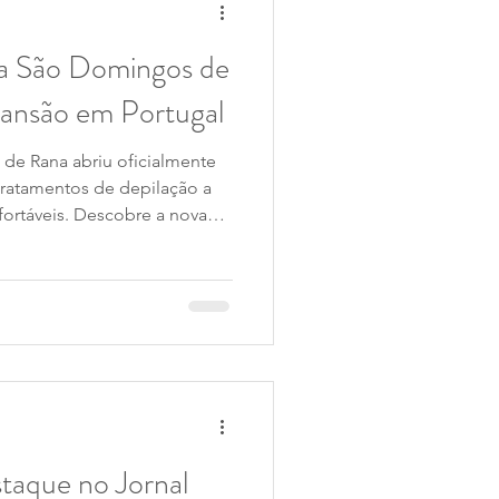
 a São Domingos de
pansão em Portugal
de Rana abriu oficialmente
tratamentos de depilação a
nfortáveis. Descobre a nova
e o acompanhamento
r da tua pele com
taque no Jornal