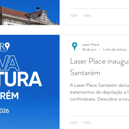
acompanhamento personaliza
da tua pele com conforto e 
Laser Place
30 de jun.
1 min de leitura
Laser Place inaug
Santarém
A Laser Place Santarém abriu
tratamentos de depilação a l
confortáveis. Descobre a nov
o acompanhamento personali
pele com proximidade e con