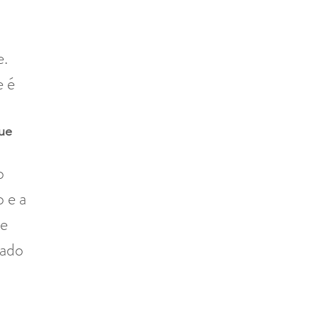
. 
 é 
ue 
o 
 e a 
e 
ado 