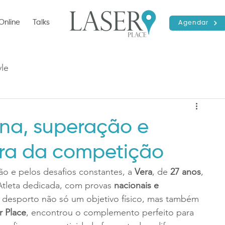
Online
Talks
Agendar
yle
lina, superação e
ora da competição
o e pelos desafios constantes, a 
Vera
, de 
27 anos
, 
tleta dedicada, com provas 
nacionais e 
o desporto não só um objetivo físico, mas também 
r Place
, encontrou o complemento perfeito para 