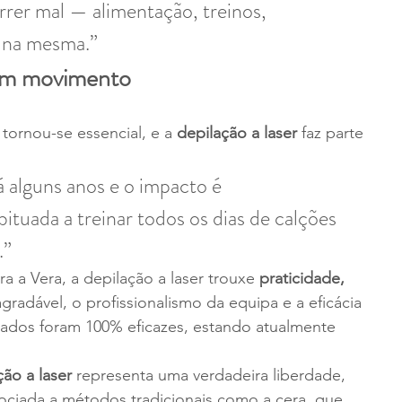
rer mal — alimentação, treinos, 
r na mesma.”
em movimento
 tornou-se essencial, e a 
depilação a laser
 faz parte 
 alguns anos e o impacto é 
tuada a treinar todos os dias de calções 
.”
a a Vera, a depilação a laser trouxe 
praticidade, 
gradável, o profissionalismo da equipa e a eficácia 
tados foram 100% eficazes, estando atualmente 
ção a laser
 representa uma verdadeira liberdade, 
ciada a métodos tradicionais como a cera, que 