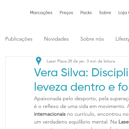
Marcações
Preços
Packs
Sobre
Loja 
Publicações
Novidades
Sobre nós
Lifest
Laser Place
29 de jan.
3 min de leitura
Vera Silva: Discip
leveza dentro e f
Apaixonada pelo desporto, pela superaçã
é o reflexo de uma vida em movimento. A
internacionais
 no currículo, encontrou n
um verdadeiro equilíbrio mental. Na 
Lase