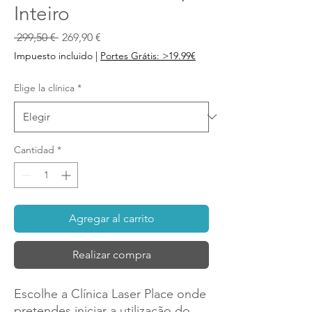
Inteiro
Precio
Precio
 299,50 € 
269,90 €
de
Impuesto incluido
|
Portes Grátis: >19.99€
oferta
Elige la clínica
*
Cantidad
*
Agregar al carrito
Realizar compra
Escolhe a Clínica Laser Place onde
pretendes iniciar a utilização do