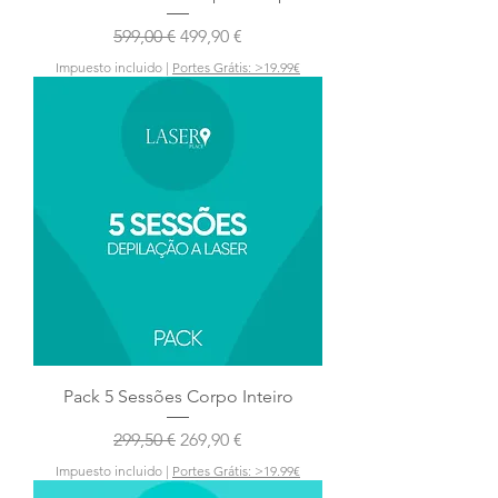
Precio
Precio de oferta
599,00 €
499,90 €
Impuesto incluido
|
Portes Grátis: >19.99€
Pack 5 Sessões Corpo Inteiro
Precio
Precio de oferta
299,50 €
269,90 €
Impuesto incluido
|
Portes Grátis: >19.99€