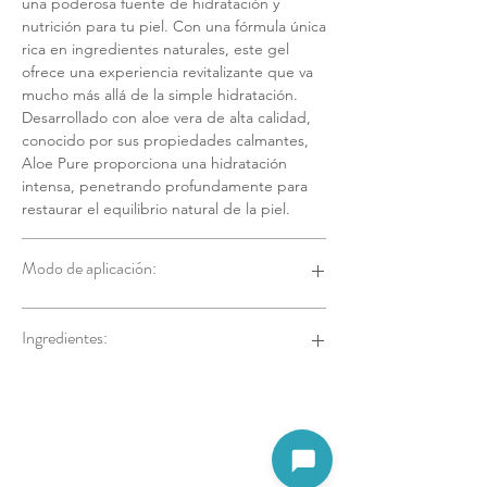
una poderosa fuente de hidratación y
nutrición para tu piel. Con una fórmula única
rica en ingredientes naturales, este gel
ofrece una experiencia revitalizante que va
mucho más allá de la simple hidratación.
Desarrollado con aloe vera de alta calidad,
conocido por sus propiedades calmantes,
Aloe Pure proporciona una hidratación
intensa, penetrando profundamente para
restaurar el equilibrio natural de la piel.
Modo de aplicación:
Aplicar sobre la piel limpia y seca, realizando
Ingredientes:
un suave masaje, hasta su total absorción.
Agua, alcohol, glicerina, carbómero, jugo
de hoja de Aloe barbadensis en polvo,
aminoácidos vegetales, perfume, fitato de
sodio, trietanolamina, alcohol bencílico,
Abrir assistente
ácido benzoico, ácido sórbico, fenoxietanol,