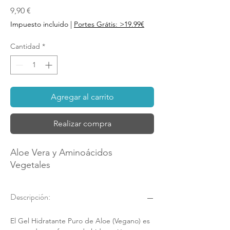
Precio
9,90 €
Impuesto incluido
|
Portes Grátis: >19.99€
Cantidad
*
Agregar al carrito
Realizar compra
Aloe Vera y Aminoácidos
Vegetales
Descripción:
El Gel Hidratante Puro de Aloe (Vegano) es