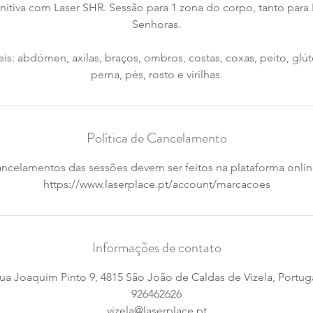
initiva com Laser SHR. Sessão para 1 zona do corpo, tanto pa
Senhoras.
is: abdómen, axilas, braços, ombros, costas, coxas, peito, glú
perna, pés, rosto e virilhas.
Política de Cancelamento
ncelamentos das sessões devem ser feitos na plataforma onli
https://www.laserplace.pt/account/marcacoes
Informações de contato
ua Joaquim Pinto 9, 4815 São João de Caldas de Vizela, Portug
926462626
vizela@laserplace.pt