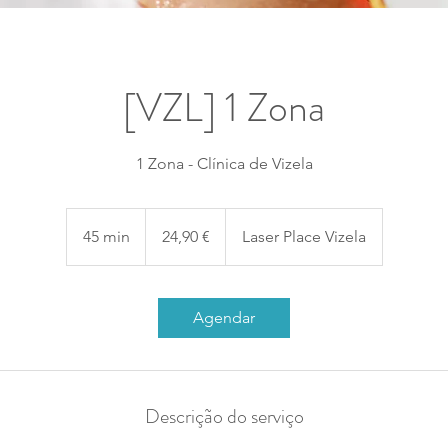
[VZL] 1 Zona
1 Zona - Clínica de Vizela
24,90
euros
45 min
4
24,90 €
Laser Place Vizela
5
m
i
Agendar
n
Descrição do serviço