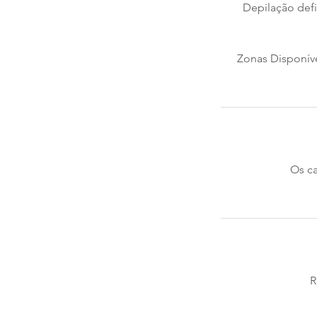
Depilação def
Zonas Disponíve
Os ca
R