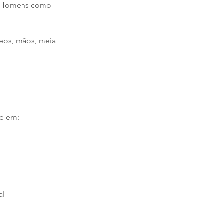
ra Homens como
teos, mãos, meia
ne em:
al