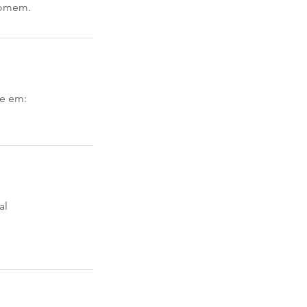
Homem.
ne em:
al