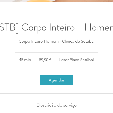
[STB] Corpo Inteiro - Home
Corpo Inteiro Homem - Clínica de Setúbal
59,90
euros
45 min
4
59,90 €
Laser Place Setúbal
5
m
i
Agendar
n
Descrição do serviço