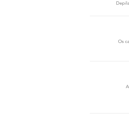
Depil
Os ca
A