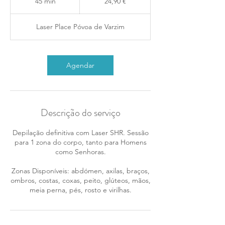
45 min
4
24,90 €
5
m
Laser Place Póvoa de Varzim
i
n
Agendar
Descrição do serviço
Depilação definitiva com Laser SHR. Sessão
para 1 zona do corpo, tanto para Homens
como Senhoras.
Zonas Disponíveis: abdómen, axilas, braços,
ombros, costas, coxas, peito, glúteos, mãos,
meia perna, pés, rosto e virilhas.