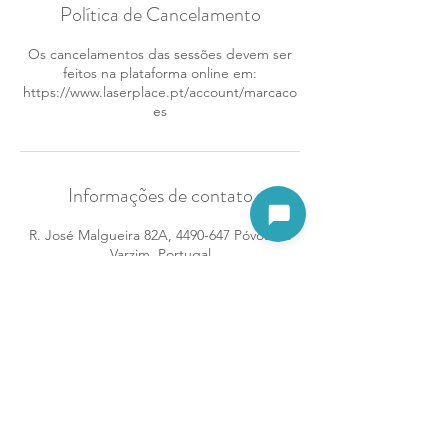
Política de Cancelamento
Os cancelamentos das sessões devem ser
feitos na plataforma online em:
https://www.laserplace.pt/account/marcaco
es
Informações de contato
Abrir assistente
R. José Malgueira 82A, 4490-647 Póvoa de
Varzim, Portugal
961946518
povoavarzim@laserplace.pt