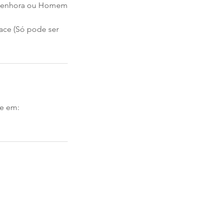
ra Senhora ou Homem
lace (Só pode ser
ne em: