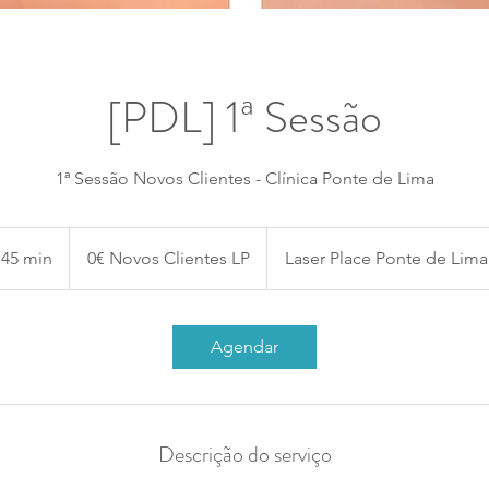
[PDL] 1ª Sessão
1ª Sessão Novos Clientes - Clínica Ponte de Lima
0€
Novos
45 min
4
0€ Novos Clientes LP
Laser Place Ponte de Lima
Clientes
LP
5
m
i
Agendar
n
Descrição do serviço