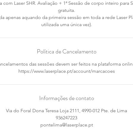
va com Laser SHR. Avaliação + 1ª Sessão de corpo inteiro pa
gratuita.
lida apenas aquando da primeira sessão em toda a rede Laser P
utilizada uma única vez).
Política de Cancelamento
ncelamentos das sessões devem ser feitos na plataforma onli
https://www.laserplace.pt/account/marcacoes
Informações de contato
Via do Foral Dona Teresa Loja 2111, 4990-012 Pte. de Lima
936247223
pontelima@laserplace.pt