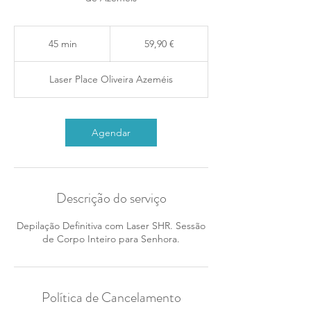
59,90
euros
45 min
4
59,90 €
5
m
Laser Place Oliveira Azeméis
i
n
Agendar
Descrição do serviço
Depilação Definitiva com Laser SHR. Sessão
Política de Cancelamento