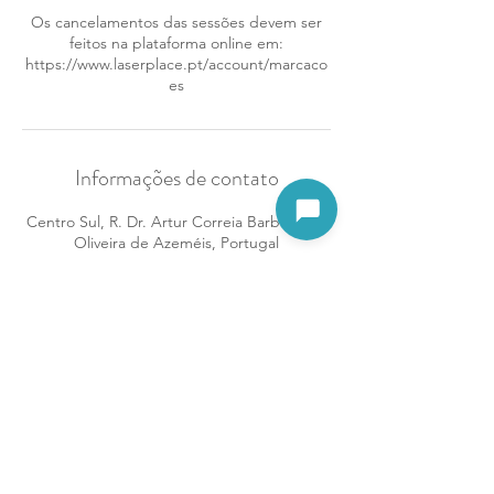
Os cancelamentos das sessões devem ser
feitos na plataforma online em:
https://www.laserplace.pt/account/marcaco
es
Informações de contato
Abrir assistente
Centro Sul, R. Dr. Artur Correia Barbosa 40,
Oliveira de Azeméis, Portugal
968307246
oliveiraazemeis@laserplace.pt