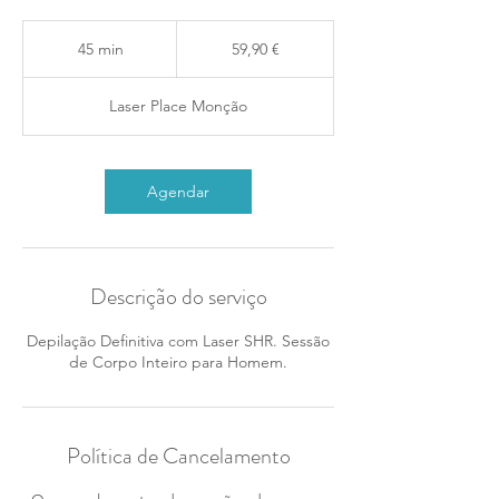
59,90
euros
45 min
4
59,90 €
5
m
Laser Place Monção
i
n
Agendar
Descrição do serviço
Depilação Definitiva com Laser SHR. Sessão
de Corpo Inteiro para Homem.
Política de Cancelamento