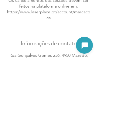
Os cancelamentos das sessões devem ser
feitos na plataforma online em:
https://www.laserplace.pt/account/marcaco
es
Informações de contato
Abrir assistente
Rua Gonçalves Gomes 236, 4950 Mazedo,
Portugal
Termos e Condições
Livro de Reclamações