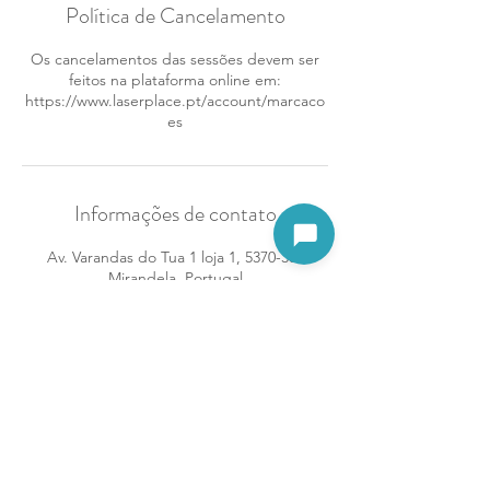
Política de Cancelamento
Os cancelamentos das sessões devem ser
feitos na plataforma online em:
https://www.laserplace.pt/account/marcaco
es
Informações de contato
Abrir assistente
Av. Varandas do Tua 1 loja 1, 5370-388
Mirandela, Portugal
937892646
mirandela@laserplace.pt