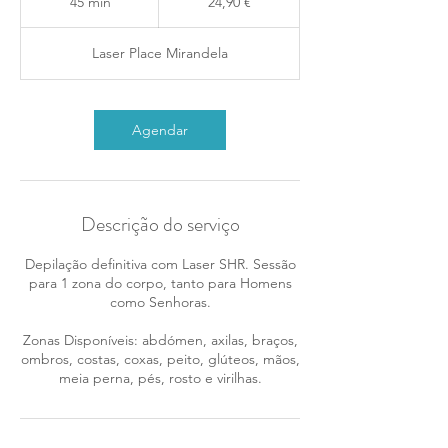
45 min
4
24,90 €
5
m
Laser Place Mirandela
i
n
Agendar
Descrição do serviço
Depilação definitiva com Laser SHR. Sessão
para 1 zona do corpo, tanto para Homens
como Senhoras.
Zonas Disponíveis: abdómen, axilas, braços,
ombros, costas, coxas, peito, glúteos, mãos,
meia perna, pés, rosto e virilhas.