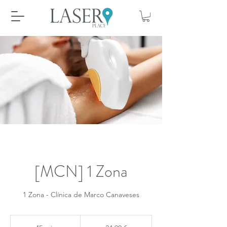
[MCN] 1 Zona
1 Zona - Clínica de Marco Canaveses
24,90
euros