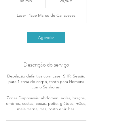
45 min
4
24,90 €
5
m
Laser Place Marco de Canaveses
i
n
Agendar
Descrição do serviço
Depilação definitiva com Laser SHR. Sessão
para 1 zona do corpo, tanto para Homens
como Senhoras.
Zonas Disponíveis: abdómen, axilas, braços,
ombros, costas, coxas, peito, glúteos, mãos,
meia perna, pés, rosto e virilhas.