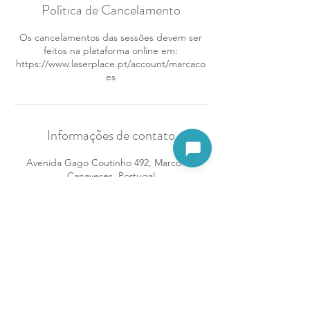
Política de Cancelamento
Os cancelamentos das sessões devem ser
feitos na plataforma online em:
https://www.laserplace.pt/account/marcaco
es
Informações de contato
Abrir assistente
Avenida Gago Coutinho 492, Marco de
Canaveses, Portugal
925483861
marcocanaveses@laserplace.pt