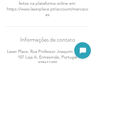
feitos na plataforma online em:
https://www.laserplace.pt/account/marcaco
es
Informações de contato
Laser Place, Rua Professor Joaquim Teixeira
Abrir assistente
107 Loja A, Ermesinde, Portugal
938611400
ermesinde@laserplace.pt
Termos e Condições