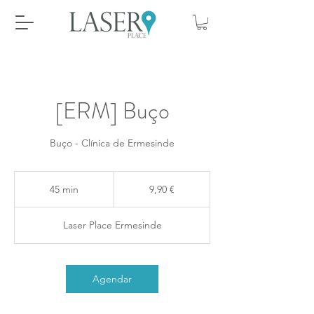
[ERM] Buço
Buço - Clínica de Ermesinde
9,90
euros
45 min
4
9,90 €
5
m
Laser Place Ermesinde
i
n
Agendar