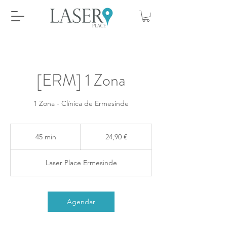
[ERM] 1 Zona
1 Zona - Clínica de Ermesinde
24,90
euros
45 min
4
24,90 €
5
m
Laser Place Ermesinde
i
n
Agendar