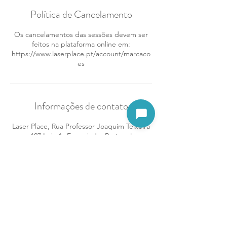
Política de Cancelamento
Os cancelamentos das sessões devem ser
feitos na plataforma online em:
https://www.laserplace.pt/account/marcaco
es
Informações de contato
Abrir assistente
Laser Place, Rua Professor Joaquim Teixeira
107 Loja A, Ermesinde, Portugal
938611400
ermesinde@laserplace.pt