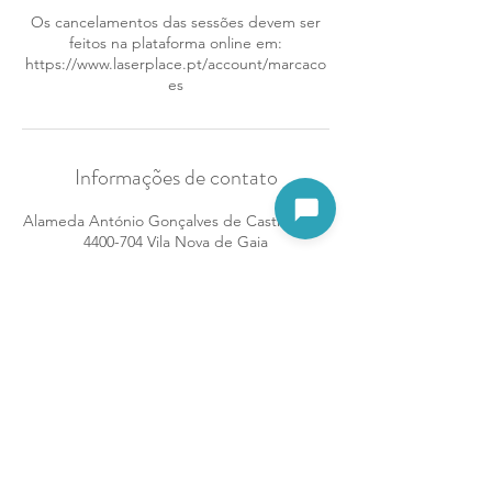
Os cancelamentos das sessões devem ser
feitos na plataforma online em:
https://www.laserplace.pt/account/marcaco
es
Informações de contato
Abrir assistente
Alameda António Gonçalves de Castro nº14,
4400-704 Vila Nova de Gaia
96 192 71 22
gaia.candal@laserplace.pt