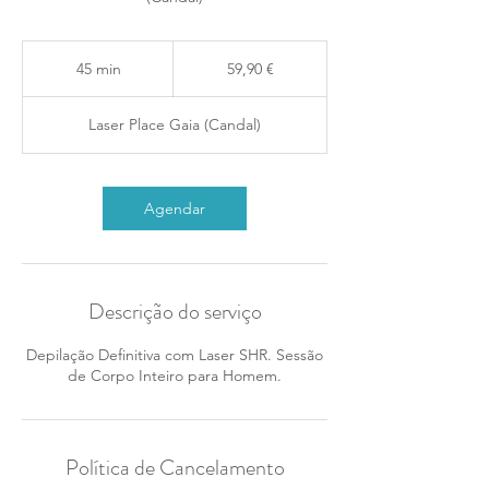
59,90
euros
45 min
4
59,90 €
5
m
Laser Place Gaia (Candal)
i
n
Agendar
Descrição do serviço
Depilação Definitiva com Laser SHR. Sessão
de Corpo Inteiro para Homem.
Política de Cancelamento