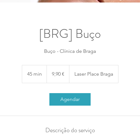
[BRG] Buço
Buço - Clínica de Braga
9,90
euros
45 min
4
9,90 €
Laser Place Braga
5
m
i
Agendar
n
Descrição do serviço