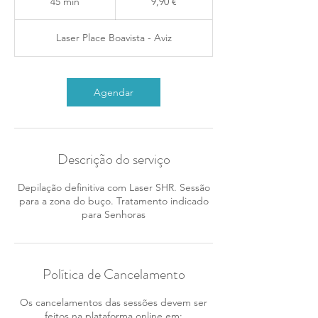
45 min
4
9,90 €
5
m
Laser Place Boavista - Aviz
i
n
Agendar
Descrição do serviço
Depilação definitiva com Laser SHR. Sessão
para a zona do buço. Tratamento indicado
para Senhoras
Política de Cancelamento
Os cancelamentos das sessões devem ser
feitos na plataforma online em: