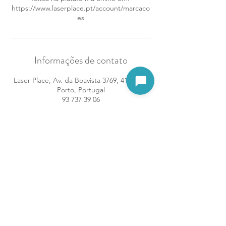
https://www.laserplace.pt/account/marcaco
es
Informações de contato
Laser Place, Av. da Boavista 3769, 4100-139
Abrir assistente
Porto, Portugal
93 737 39 06
boavista@laserplace.pt
Termos e Condições