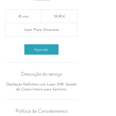
59,90
euros
45 min
4
59,90 €
5
m
Laser Place Amarante
i
n
Agendar
Descrição do serviço
Depilação Definitiva com Laser SHR. Sessão
Política de Cancelamento