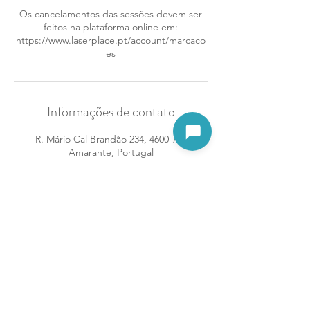
Os cancelamentos das sessões devem ser
feitos na plataforma online em:
https://www.laserplace.pt/account/marcaco
es
Informações de contato
Abrir assistente
R. Mário Cal Brandão 234, 4600-752
Amarante, Portugal
966493601
amarante@laserplace.pt