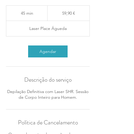
59,90
euros
45 min
4
59,90 €
5
m
Laser Place Águeda
i
n
Agendar
Descrição do serviço
Depilação Definitiva com Laser SHR. Sessão
de Corpo Inteiro para Homem.
Política de Cancelamento