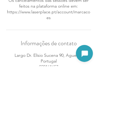
Os cancelamentos das sessões devem ser
feitos na plataforma online em:
https://www.laserplace.pt/account/marcaco
es
Informações de contato
Largo Dr. Elísio Sucena 90, Agueda,
Abrir assistente
Portugal
928161657
agueda@laserplace.pt