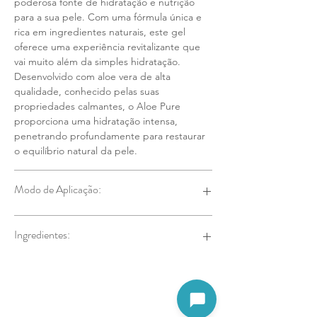
poderosa fonte de hidratação e nutrição
para a sua pele. Com uma fórmula única e
rica em ingredientes naturais, este gel
oferece uma experiência revitalizante que
vai muito além da simples hidratação.
Desenvolvido com aloe vera de alta
qualidade, conhecido pelas suas
propriedades calmantes, o Aloe Pure
proporciona uma hidratação intensa,
penetrando profundamente para restaurar
o equilíbrio natural da pele.
Modo de Aplicação:
Aplicar na pele limpa e seca, com suave
Ingredientes:
massagem, até absorção total.
Aqua, alcohol, glycerin, carbomer, Aloe
barbadensis leaf juice powder, vegetable
amino acids, parfum, sodium phytate,
Abrir assistente
triethanolamine, benzyl alcohol, benzoic