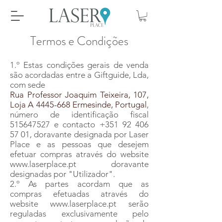
Termos e Condições
1.º Estas condições gerais de venda
são acordadas entre a Giftguide, Lda,
com sede
Rua Professor Joaquim Teixeira, 107,
Loja A
4445-668
Ermesinde, Portugal
,
número de identificação fiscal
515647527
e contacto
+351 92 406
57 01
, doravante designada por Laser
Place e as pessoas que desejem
efetuar compras através do website
www.laserplace.pt
doravante
designadas por "Utilizador".
2.º As partes acordam que as
compras efetuadas através do
website www.laserplace.pt serão
reguladas exclusivamente pelo