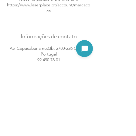
https://www.laserplace.pt/account/marcaco
es
Informações de contato
Av. Copacabana no23b, 2780-226 Oeiras,
Abrir assistente
Portugal
92 490 78 01
oeiras@laserplace.pt
Termos e Condições