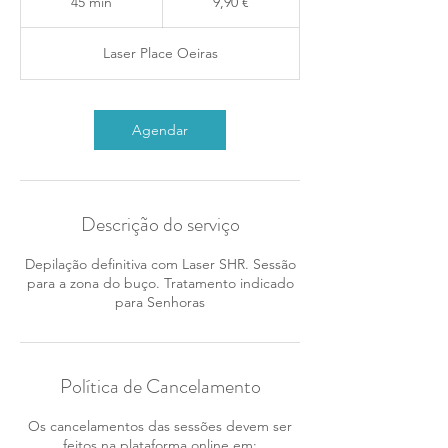
45 min
4
9,90 €
5
m
Laser Place Oeiras
i
n
Agendar
Descrição do serviço
Depilação definitiva com Laser SHR. Sessão
para a zona do buço. Tratamento indicado
para Senhoras
Política de Cancelamento
Os cancelamentos das sessões devem ser
feitos na plataforma online em: