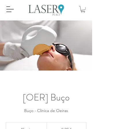
[OER] Buço
Buço - Clínica de Oeiras
9,90
euros