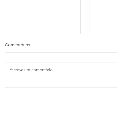
Comentários
Escreva um comentário
Mais do que um Ironman: a
Laser Pla
prova que mudou a vida de
clínica e
Jacqueline Fernandes