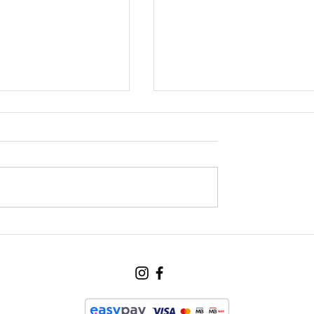
ce abre nova
Disciplina, paixão e
m Braga Estação
superação: o percurso 
Artur Pereira na canoa